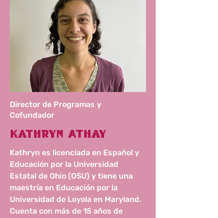
Director de Programas y
Cofundador
Kathryn Athay
Kathryn es licenciada en Español y
Educación por la Universidad
Estatal de Ohio (OSU) y tiene una
maestría en Educación por la
Universidad de Loyola en Maryland.
Cuenta con más de 15 años de